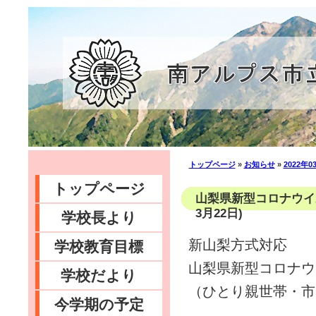
トップページ
»
お知らせ
»
2022年0
トップページ
山梨県新型コロナウイ
3月22日)
学校長より
新山梨方式対応
学校教育目標
山梨県新型コロナウ
学校だより
（ひとり親世帯・市
今学期の予定